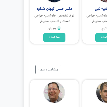
ضیه نبی
دکتر حسن کیهان شکوه
لوشیپ جراحی
فوق تخصص: فلوشیپ جراحی
اب محیطی
دست و اعصاب محیطی
کرج
همدان
هده
مشاهده
مشاهده همه