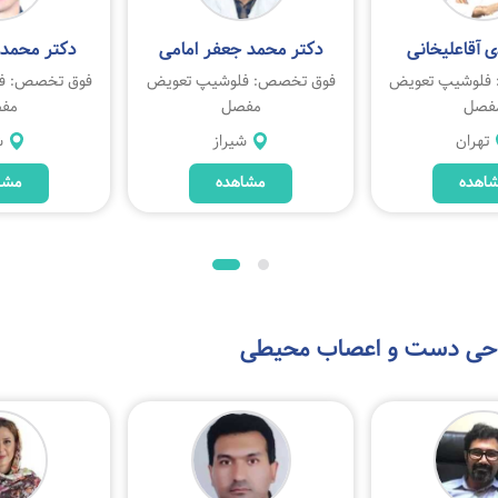
 آقاعلیخانی
دکتر محمد جعفر امامی
دکتر محمد
فلوشیپ تعویض
فوق تخصص: فلوشیپ تعویض
فوق تخصص: ف
فصل
مفصل
مف
تهران
شیراز
ش
اهده
مشاهده
مشا
حی دست و اعصاب محیطی