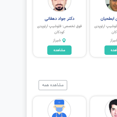
ن ابطحیان
دکتر جواد دهقانی
وشیپ ارتوپدی
فوق تخصص: فلوشیپ ارتوپدی
کان
کودکان
یراز
شیراز
هده
مشاهده
مشاهده همه