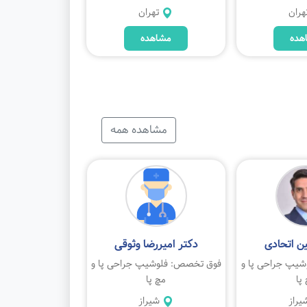
هران
تهران
هده
مشاهده
مشاهده همه
ن اتحادی
دکتر امیررضا وثوقی
یپ جراحی پا و
فوق تخصص: فلوشیپ جراحی پا و
پا
مچ پا
یراز
شیراز