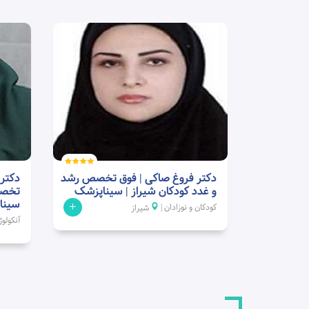
دکتر فروغ صاکی | فوق تخصص رشد
دکتر
و غدد کودکان شیراز | سیناپزشک
تخصص
سینا
+
کودکان و نوزادان |
شیراز
آنکولو