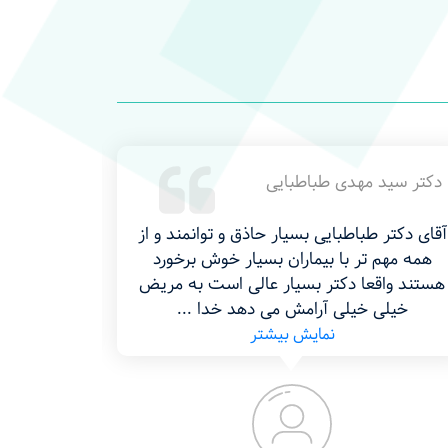
دکتر سیده مریم علوی | فوق تخصص
روماتولوژی شیراز | سیناپزشک
بهترین دکتر ، مهربان حاذق، خدا ازش راضی
مش
باشد، سیده است، در پناه خدا باشد، استان
ت
ایلام
می‌
ص