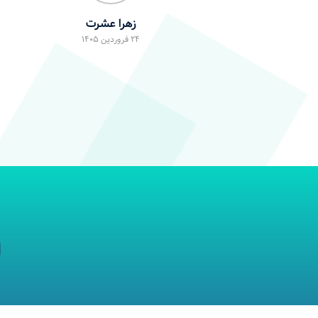
معصومه بی‌طرف حقیقی
23 فروردین 1405