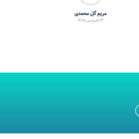
شاکرمی
23 فروردین 1405