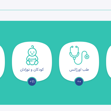
طب اورژانس
کودکان و نوزادان
11+
0+