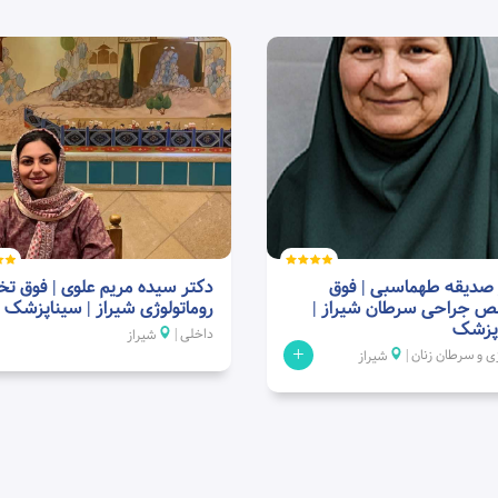
 صدیقه طهماسبی | فوق
دکتر سیده مریم علوی | فوق 
 جراحی سرطان شیراز |
روماتولوژی شیراز | سیناپزشک
پزشک
داخلی |
شیراز
+
ژی و سرطان زنان |
شیراز