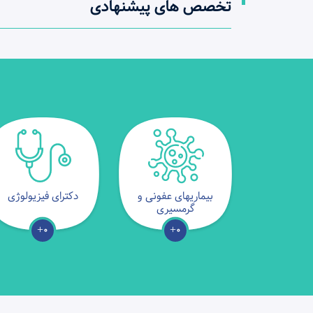
تخصص های پیشنهادی
بیماریهای عفونی و
دکترای فیزیولوژی
گرمسیری
0+
0+