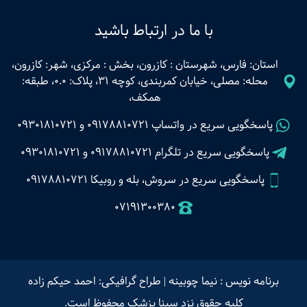
با ما در ارتباط باشید
استان: فارس، شهرستان : کازرون، بخش : مرکزی، شهر: کازرون،
محله: مصلی، خیابان کمربندی، کوچه 31، پلاک: 0.0، طبقه:
همکف،
پاسخگویی سریع در واتساپ
09178810721
و
09301810721
پاسخگویی سریع در تلگرام
09178810721
و
09301810721
پاسخگویی سریع در سروش، بله و روبیکا 09178810721
07191300380
برنامه نویس : نیما چوبینه
|
طراح گرافیکی: احمد حیکم زاده
کلیه حقوق نزد سینا پزشک محفوظ است.