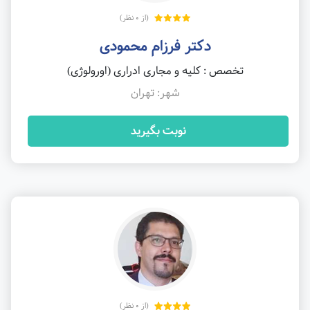
(از 0 نظر)
دکتر فرزام محمودی
تخصص : کلیه و مجاری ادراری (اورولوژی)
شهر: تهران
نوبت بگیرید
(از 0 نظر)