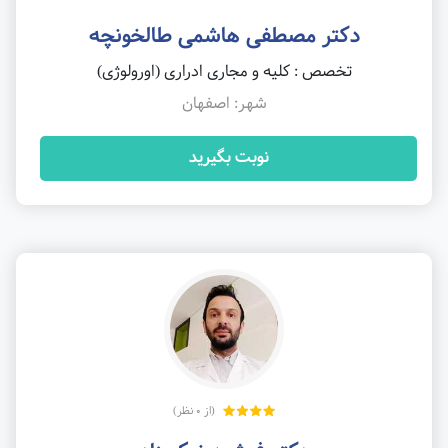
دکتر مصطفی هاشمی طالخونچه
تخصص : کلیه و مجاری ادراری (اورولوژی)
شهر: اصفهان
نوبت بگیرید
(از 0 نظر)