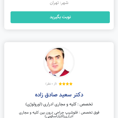
شهر: تهران
نوبت بگیرید
(از 0 نظر)
دکتر سعید صادق زاده
تخصص : کلیه و مجاری ادراری (اورولوژی)
فوق تخصص : فلوشیپ جراحی درون بین کلیه و مجاری
ادراری(لاپاراسکوپی)