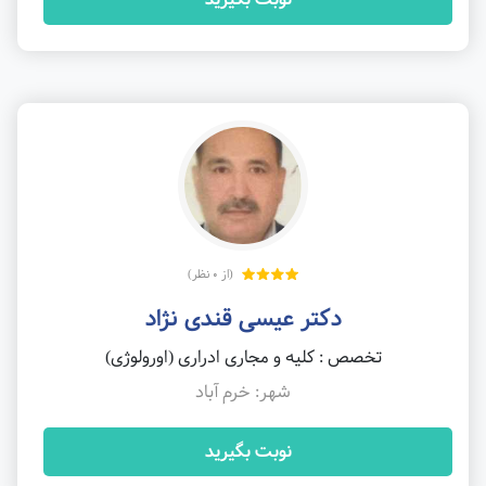
(از 0 نظر)
دکتر عیسی قندی نژاد
تخصص : کلیه و مجاری ادراری (اورولوژی)
شهر: خرم آباد
نوبت بگیرید