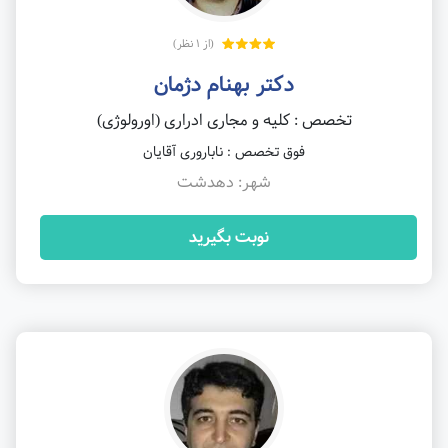
(از 1 نظر)
دکتر بهنام دژمان
تخصص : کلیه و مجاری ادراری (اورولوژی)
فوق تخصص : ناباروری آقایان
شهر: دهدشت
نوبت بگیرید