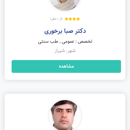
(از 0 نظر)
دکتر صبا برخوری
تخصص : عمومی , طب سنتی
شهر: شیراز
مشاهده