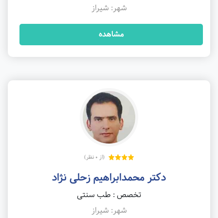
شهر: شیراز
مشاهده
(از 0 نظر)
دکتر محمدابراهیم زحلی نژاد
تخصص : طب سنتی
شهر: شیراز