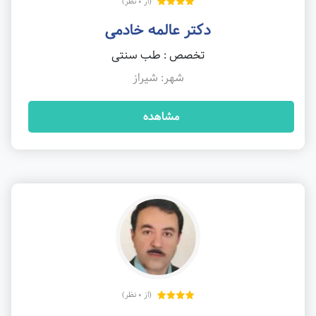
(از 0 نظر)
دکتر عالمه خادمی
تخصص : طب سنتی
شهر: شیراز
مشاهده
(از 0 نظر)