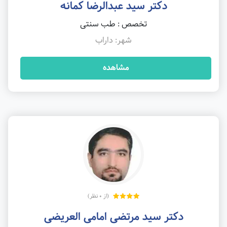
دکتر سید عبدالرضا کمانه
تخصص : طب سنتی
شهر: داراب
مشاهده
(از 0 نظر)
دکتر سید مرتضی امامی العریضی