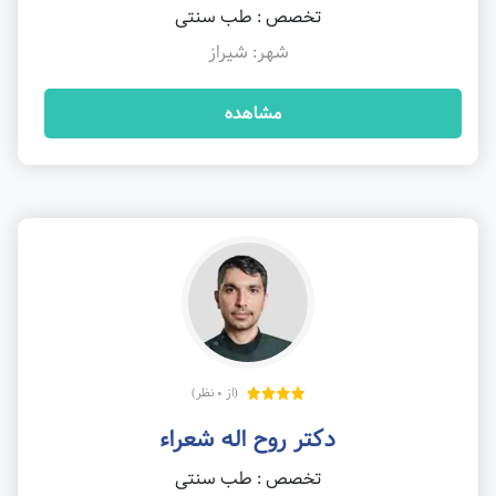
تخصص : طب سنتی
شهر: شیراز
مشاهده
(از 0 نظر)
دکتر روح اله شعراء
تخصص : طب سنتی