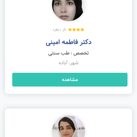
(از 0 نظر)
دکتر فاطمه امینی
تخصص : طب سنتی
شهر: آباده
مشاهده