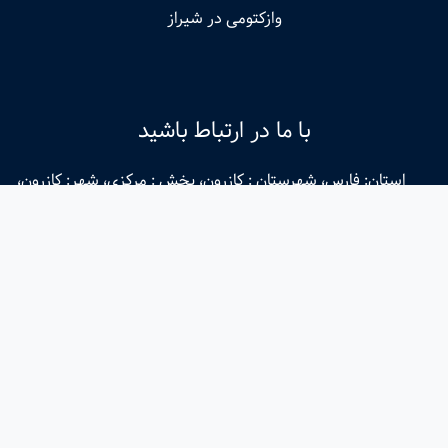
وازکتومی در شیراز
با ما در ارتباط باشید
استان: فارس، شهرستان : کازرون، بخش : مرکزی، شهر: کازرون،
محله: مصلی، خیابان کمربندی، کوچه 31، پلاک: 0.0، طبقه:
همکف،
پاسخگویی سریع در واتساپ
09178810721
و
09301810721
پاسخگویی سریع در تلگرام
09178810721
و
09301810721
پاسخگویی سریع در سروش، بله و روبیکا 09178810721
07191300380