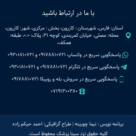
با ما در ارتباط باشید
استان: فارس، شهرستان : کازرون، بخش : مرکزی، شهر: کازرون،
محله: مصلی، خیابان کمربندی، کوچه 31، پلاک: 0.0، طبقه:
همکف،
پاسخگویی سریع در واتساپ
09178810721
و
09301810721
پاسخگویی سریع در تلگرام
09178810721
و
09301810721
پاسخگویی سریع در سروش، بله و روبیکا 09178810721
07191300380
برنامه نویس : نیما چوبینه
|
طراح گرافیکی: احمد حیکم زاده
کلیه حقوق نزد سینا پزشک محفوظ است.