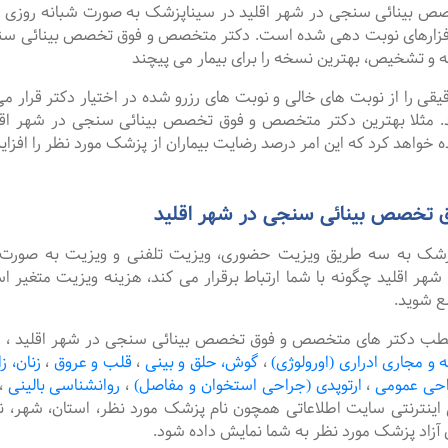
نائی سنجی در شهر اقلید در سیناپزشک به صورت شبانه روزی نوبت ها
فزارهای نوبت دهی شده است. دکتر متخصص و فوق تخصص بینائی سنجی
ه و تشخیص، بهترین نسخه را برای بیمار می پیچند
را از نوبت های خالی و نوبت های رزرو شده در اختیار دکتر قرار می 
د. مثلا بهترین دکتر متخصص و فوق تخصص بینائی سنجی در شهر اقلید
 خواهد کرد که این امر درصد رضایت بیماران از پزشک مورد نظر را افزا
 تخصص بینائی سنجی در شهر اقلید
پزشک به سه طریق ویزیت حضوری، ویزیت تلفنی و ویزیت به صورت 
اقلید چگونه با شما ارتباط برقرار می کند، هزینه ویزیت متغیر اس
ع شوید.
مطب دکتر های متخصص و فوق تخصص بینائی سنجی در شهر اقلید ، ام
ه و مجاری ادراری (اورولوژی)
،
گوش، حلق و بینی
،
قلب و عروق
،
زنان، ز
حی عمومی
،
ارتوپدی (جراحی استخوان و مفاصل)
،
روانشناسی بالینی
،
 اینترنتی سایت اطلاعاتی همچون نام پزشک مورد نظر، استان، شهر
آزاد پزشک مورد نظر به شما نمایش داده شود.