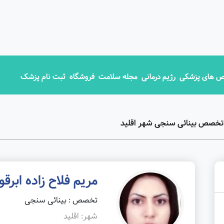
 های پزشکی
رژیم درمانی
مجله سلامت
فروشگاه
ثبت نام پزشک
 تخصص بینائی سنجی شهر اقلید
مریم فلاح زاده ابرقو
تخصص : بینائی سنجی
شهر: اقلید