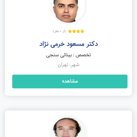
(از 0 نظر)
دکتر مسعود خرمی نژاد
تخصص : بینائی سنجی
شهر: تهران
مشاهده