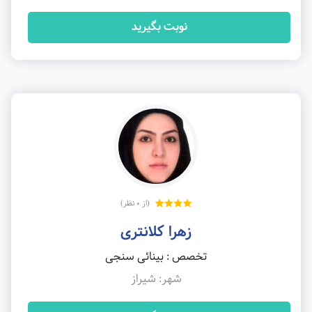
نوبت بگیرید
(از 0 نظر)
زهرا کلانتری
تخصص : بینائی سنجی
شهر: شیراز