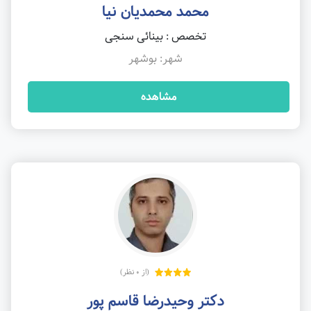
محمد محمدیان نیا
تخصص : بینائی سنجی
شهر: بوشهر
مشاهده
(از 0 نظر)
دکتر وحیدرضا قاسم پور