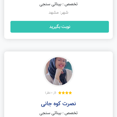
تخصص : بینائی سنجی
شهر: مشهد
نوبت بگیرید
(از 0 نظر)
نصرت کوه جانی
تخصص : بینائی سنجی