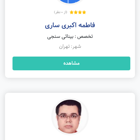
(از 0 نظر)
فاطمه اکبری ساری
تخصص : بینائی سنجی
شهر: تهران
مشاهده