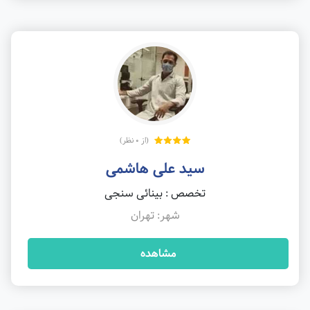
(از 0 نظر)
سید على هاشمى
تخصص : بینائی سنجی
شهر: تهران
مشاهده