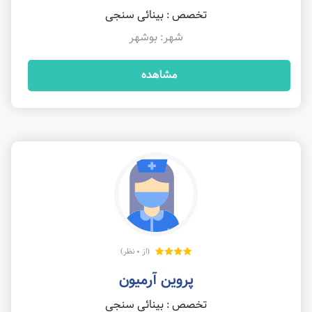
تخصص : بینائی سنجی
شهر: بوشهر
مشاهده
(از 0 نظر)
پروین آرمیون
تخصص : بینائی سنجی