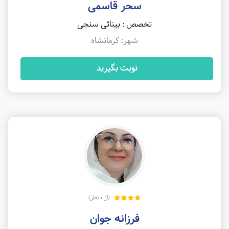
سحر قاسمی
تخصص : بینائی سنجی
شهر: کرمانشاه
نوبت بگیرید
(از 0 نظر)
فرزانه جوان