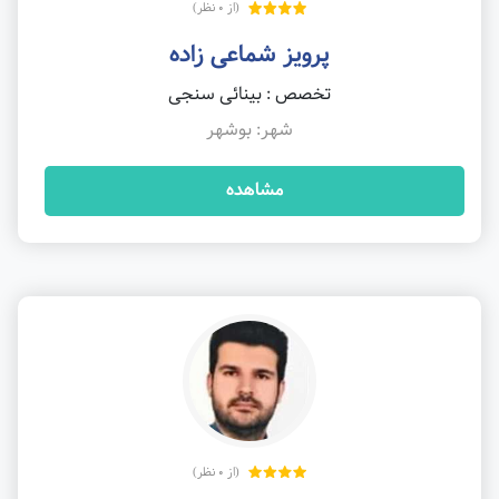
(از 0 نظر)
پرویز شماعی زاده
تخصص : بینائی سنجی
شهر: بوشهر
مشاهده
(از 0 نظر)