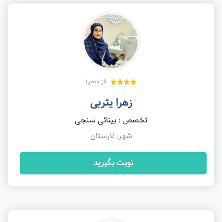
(از 0 نظر)
زهرا یثربی
تخصص : بینائی سنجی
شهر: لارستان
نوبت بگیرید