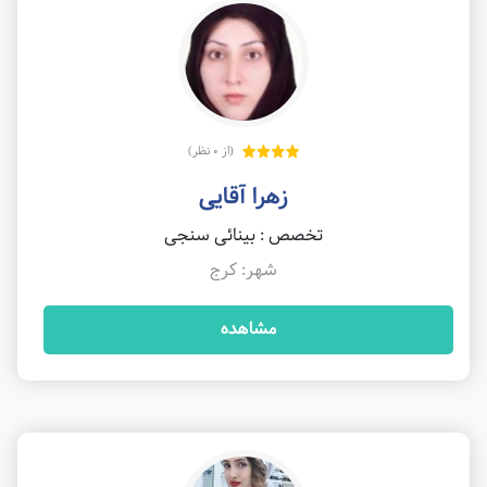
(از 0 نظر)
زهرا آقایی
تخصص : بینائی سنجی
شهر: کرج
مشاهده