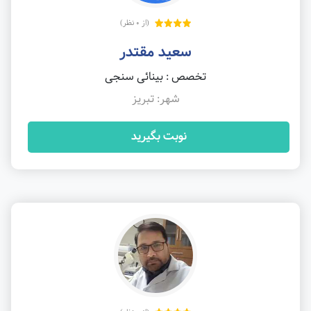
(از 0 نظر)
سعید مقتدر
تخصص : بینائی سنجی
شهر: تبریز
نوبت بگیرید