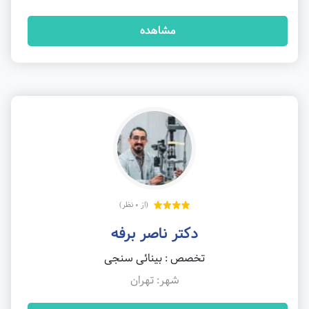
مشاهده
(از 0 نظر)
دکتر ناصر برفه
تخصص : بینائی سنجی
شهر: تهران