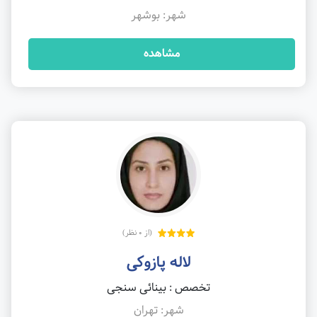
شهر: بوشهر
مشاهده
(از 0 نظر)
لاله پازوکی
تخصص : بینائی سنجی
شهر: تهران