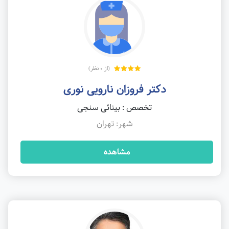
(از 0 نظر)
دکتر فروزان نارویی نوری
تخصص : بینائی سنجی
شهر: تهران
مشاهده