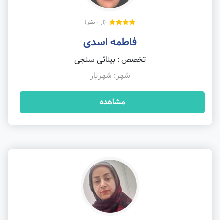
(از 0 نظر)
فاطمه اسدی
تخصص : بینائی سنجی
شهر: شهریار
مشاهده