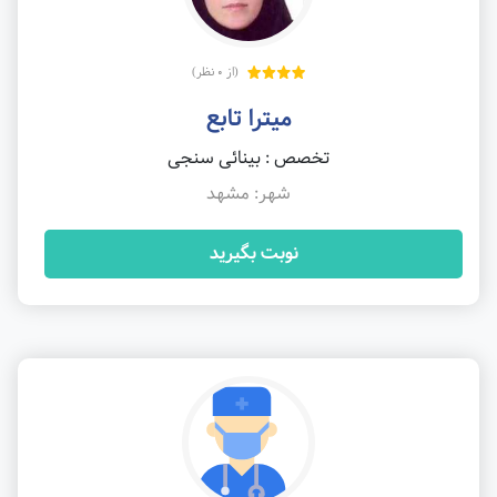
(از 0 نظر)
میترا تابع
تخصص : بینائی سنجی
شهر: مشهد
نوبت بگیرید