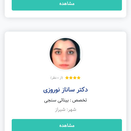
مشاهده
(از 0 نظر)
دکتر ساناز نوروزی
تخصص : بینائی سنجی
شهر: شیراز
مشاهده