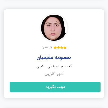
(از 0 نظر)
معصومه عفیفیان
تخصص : بینائی سنجی
شهر: کازرون
نوبت بگیرید