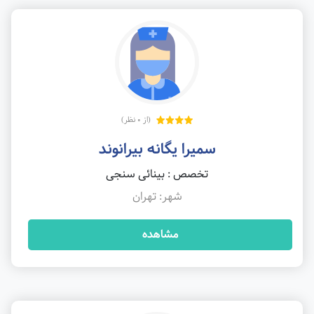
(از 0 نظر)
سمیرا یگانه بیرانوند
تخصص : بینائی سنجی
شهر: تهران
مشاهده