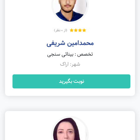
(از 0 نظر)
محمدامین شریفی
تخصص : بینائی سنجی
شهر: اراک
نوبت بگیرید