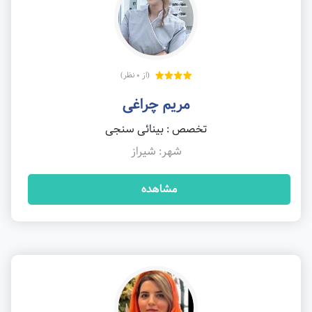
(از 0 نظر)
مریم چراغی
تخصص : بینائی سنجی
شهر: شیراز
مشاهده