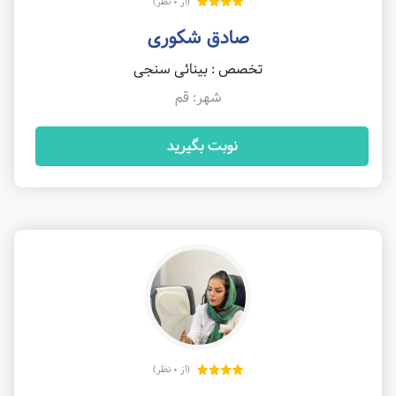
(از 0 نظر)
صادق شکوری
تخصص : بینائی سنجی
شهر: قم
نوبت بگیرید
(از 0 نظر)