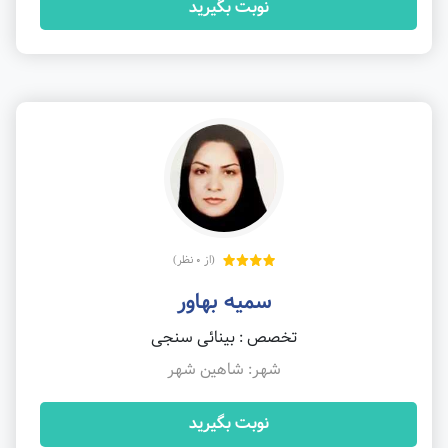
نوبت بگیرید
(از 0 نظر)
سمیه بهاور
تخصص : بینائی سنجی
شهر: شاهین شهر
نوبت بگیرید