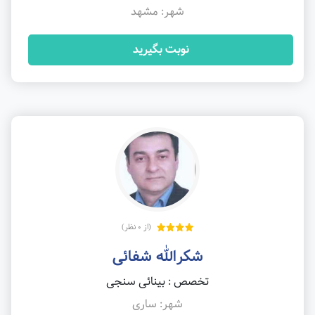
شهر: مشهد
نوبت بگیرید
(از 0 نظر)
شکرالله شفائی
تخصص : بینائی سنجی
شهر: ساری