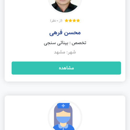
(از 0 نظر)
محسن فرهی
تخصص : بینائی سنجی
شهر: مشهد
مشاهده