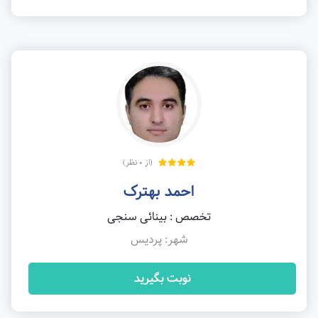
(از 0 نظر)
احمد بهترک
تخصص : بینائی سنجی
شهر: پردیس
نوبت بگیرید