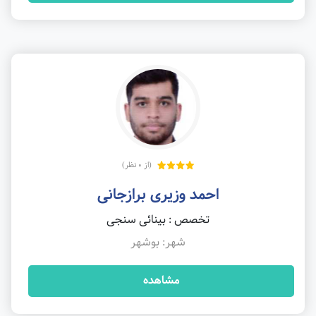
(از 0 نظر)
احمد وزیری برازجانی
تخصص : بینائی سنجی
شهر: بوشهر
مشاهده