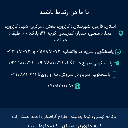
با ما در ارتباط باشید
استان: فارس، شهرستان : کازرون، بخش : مرکزی، شهر: کازرون،
محله: مصلی، خیابان کمربندی، کوچه 31، پلاک: 0.0، طبقه:
همکف،
پاسخگویی سریع در واتساپ
09178810721
و
09301810721
پاسخگویی سریع در تلگرام
09178810721
و
09301810721
پاسخگویی سریع در سروش، بله و روبیکا 09178810721
07191300380
برنامه نویس : نیما چوبینه
|
طراح گرافیکی: احمد حیکم زاده
کلیه حقوق نزد سینا پزشک محفوظ است.