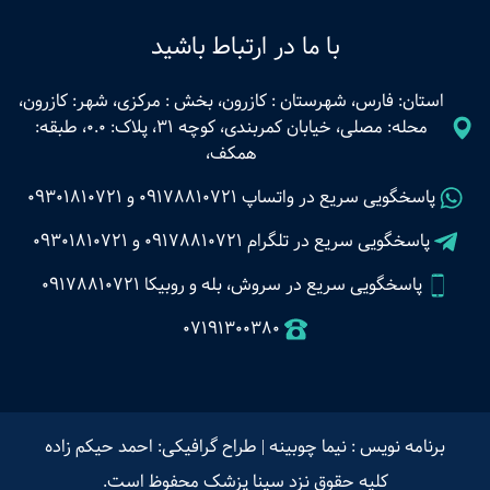
با ما در ارتباط باشید
استان: فارس، شهرستان : کازرون، بخش : مرکزی، شهر: کازرون،
محله: مصلی، خیابان کمربندی، کوچه 31، پلاک: 0.0، طبقه:
همکف،
پاسخگویی سریع در واتساپ
09178810721
و
09301810721
پاسخگویی سریع در تلگرام
09178810721
و
09301810721
پاسخگویی سریع در سروش، بله و روبیکا 09178810721
07191300380
برنامه نویس : نیما چوبینه
|
طراح گرافیکی: احمد حیکم زاده
کلیه حقوق نزد سینا پزشک محفوظ است.