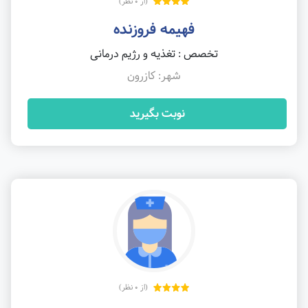
(از 0 نظر)
فهیمه فروزنده
تخصص : تغذیه و رژیم درمانی
شهر: کازرون
نوبت بگیرید
(از 0 نظر)