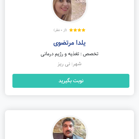
(از 0 نظر)
یلدا مرتضوی
تخصص : تغذیه و رژیم درمانی
شهر: نی ریز
نوبت بگیرید