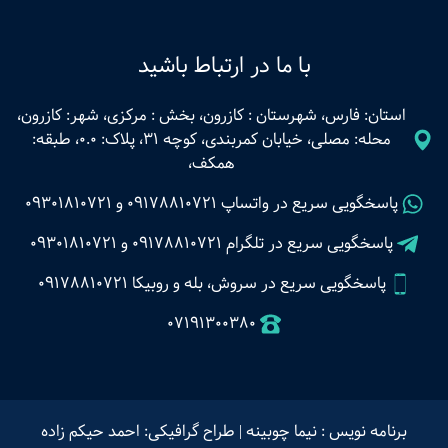
با ما در ارتباط باشید
استان: فارس، شهرستان : کازرون، بخش : مرکزی، شهر: کازرون،
محله: مصلی، خیابان کمربندی، کوچه 31، پلاک: 0.0، طبقه:
همکف،
پاسخگویی سریع در واتساپ
09178810721
و
09301810721
پاسخگویی سریع در تلگرام
09178810721
و
09301810721
پاسخگویی سریع در سروش، بله و روبیکا 09178810721
07191300380
برنامه نویس : نیما چوبینه
|
طراح گرافیکی: احمد حیکم زاده