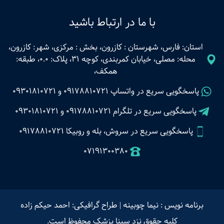
با ما در ارتباط باشید
استان: فارس، شهرستان : کازرون، بخش : مرکزی، شهر: کازرون،
محله: مصلی، خیابان کمربندی، کوچه 31، پلاک: 0.0، طبقه:
همکف،
پاسخگویی سریع در واتساپ
09178810721
و
09301810721
پاسخگویی سریع در تلگرام
09178810721
و
09301810721
پاسخگویی سریع در سروش، بله و روبیکا 09178810721
07191300380
برنامه نویس : نیما چوبینه
|
طراح گرافیکی: احمد حیکم زاده
کلیه حقوق نزد سینا پزشک محفوظ است.