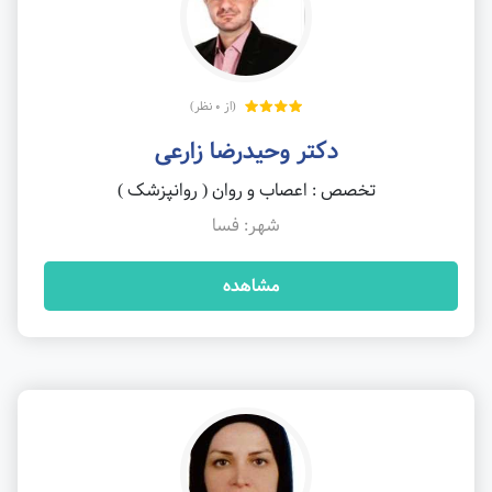
(از 0 نظر)
دکتر وحیدرضا زارعی
تخصص : اعصاب و روان ( روانپزشک )
شهر: فسا
مشاهده