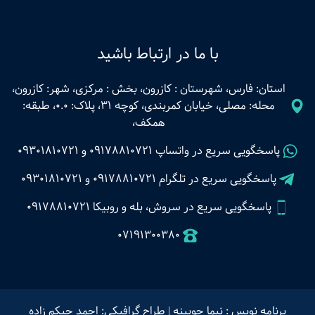
با ما در ارتباط باشید
استان: فارس، شهرستان : کازرون، بخش : مرکزی، شهر: کازرون،
محله: مصلی، خیابان کمربندی، کوچه 31، پلاک: 0.0، طبقه:
همکف،
پاسخگویی سریع در واتساپ
09178810721
و
09301810721
پاسخگویی سریع در تلگرام
09178810721
و
09301810721
پاسخگویی سریع در سروش، بله و روبیکا 09178810721
07191300380
برنامه نویس : نیما چوبینه
|
طراح گرافیکی: احمد حیکم زاده