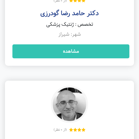
(از 0 نظر)
دکتر حامد رضا گودرزی
تخصص : ژنتیک پزشکی
شهر: شیراز
مشاهده
(از 0 نظر)