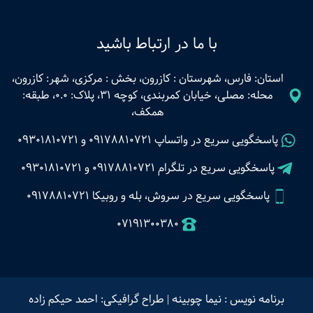
با ما در ارتباط باشید
استان: فارس، شهرستان : کازرون، بخش : مرکزی، شهر: کازرون،
محله: مصلی، خیابان کمربندی، کوچه 31، پلاک: 0.0، طبقه:
همکف،
پاسخگویی سریع در واتساپ
09178810721
و
09301810721
پاسخگویی سریع در تلگرام
09178810721
و
09301810721
پاسخگویی سریع در سروش، بله و روبیکا 09178810721
07191300380
برنامه نویس : نیما چوبینه
|
طراح گرافیکی: احمد حیکم زاده