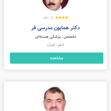
(از 0 نظر)
دکتر همایون مدرسی فر
تخصص : پزشکی هسته‌ای
شهر: تهران
مشاهده