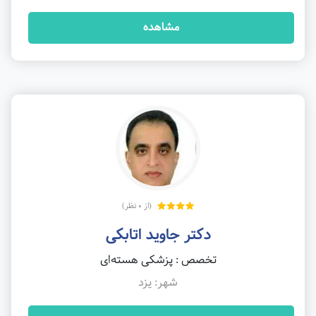
مشاهده
(از 0 نظر)
دکتر جاوید اتابکی
تخصص : پزشکی هسته‌ای
شهر: یزد