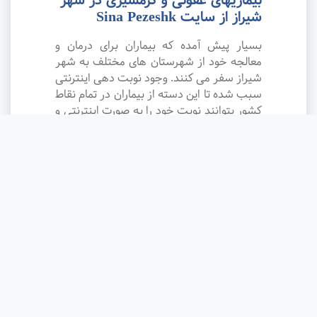
بیماریهای عفونی و گرمسیری در شهر
شیراز از سایت Sina Pezeshk
بسیار پیش آمده که بیماران برای درمان و
معالجه خود از شهرستان های مختلف به شهر
شیراز سفر می کنند. وجود نوبت دهی اینترنتی
سبب شده تا این دسته از بیماران در تمام نقاط
کشور بتوانند نوبت خود را به صورت اینترنتی و
بدون نیاز به مراجعه حضوری رزرو کنند.
وب سایت نوبت دهی متخصص و فوق
تخصص بیماریهای عفونی و گرمسیری در شهر
شیراز در سیناپزشک به صورت شبانه روزی
نوبت های آزاد خود را به بیماران داده و این
موضوع سبب حداکثر رضایت مردم از نرم
افزارهای نوبت دهی شده است. دکتر
متخصص و فوق تخصص بیماریهای عفونی و
گرمسیری در شهر شیراز با صبر، حوصله و
آرامش به سخنان بیماران گوش داده و پس از
معاینه و تشخیص، بهترین نسخه را برای بیمار