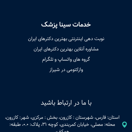
خدمات سینا پزشک
نوبت‌ دهی اینترنتی بهترین دکترهای ایران
مشاوره آنلاین بهترین دکترهای ایران
گروه های واتساپ و تلگرام
وازکتومی در شیراز
با ما در ارتباط باشید
استان: فارس، شهرستان : کازرون، بخش : مرکزی، شهر: کازرون،
محله: مصلی، خیابان کمربندی، کوچه 31، پلاک: 0.0، طبقه:
همکف،