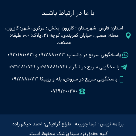
با ما در ارتباط باشید
استان: فارس، شهرستان : کازرون، بخش : مرکزی، شهر: کازرون،
محله: مصلی، خیابان کمربندی، کوچه 31، پلاک: 0.0، طبقه:
همکف،
پاسخگویی سریع در واتساپ
09178810721
و
09301810721
پاسخگویی سریع در تلگرام
09178810721
و
09301810721
پاسخگویی سریع در سروش، بله و روبیکا 09178810721
07191300380
برنامه نویس : نیما چوبینه
|
طراح گرافیکی: احمد حیکم زاده
کلیه حقوق نزد سینا پزشک محفوظ است.