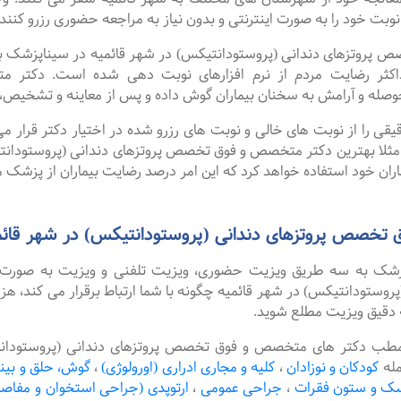
 نوبت خود را به صورت اینترنتی و بدون نیاز به مراجعه حضوری رزرو کنند.
وتزهای دندانی (پروستودانتیکس) در شهر قائمیه در سیناپزشک به ص
داکثر رضایت مردم از نرم افزارهای نوبت دهی شده است. دکتر 
وصله و آرامش به سخنان بیماران گوش داده و پس از معاینه و تشخیص، ب
را از نوبت های خالی و نوبت های رزرو شده در اختیار دکتر قرار می 
. مثلا بهترین دکتر متخصص و فوق تخصص پروتزهای دندانی (پروستودانت
اران خود استفاده خواهد کرد که این امر درصد رضایت بیماران از پزشک م
تخصص پروتزهای دندانی (پروستودانتیکس) در شهر قائم
پزشک به سه طریق ویزیت حضوری، ویزیت تلفنی و ویزیت به صورت 
تودانتیکس) در شهر قائمیه چگونه با شما ارتباط برقرار می کند، هزی
 دقیق ویزیت مطلع شوید.
مطب دکتر های متخصص و فوق تخصص پروتزهای دندانی (پروستودانتی
مله
کودکان و نوزادان
،
کلیه و مجاری ادراری (اورولوژی)
،
گوش، حلق و بین
سک و ستون فقرات
،
جراحی عمومی
،
ارتوپدی (جراحی استخوان و مفاص