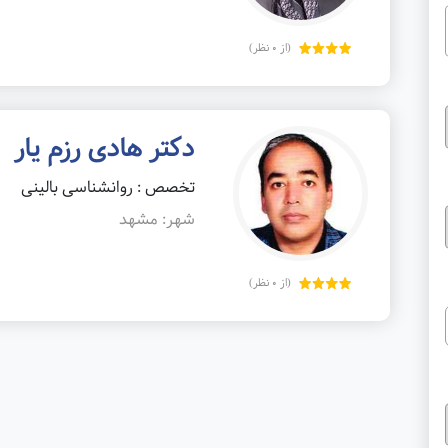
(از 0 نظر)
دکتر هادی رزم یار
تخصص : روانشناسی بالینی
شهر: مشهد
(از 0 نظر)