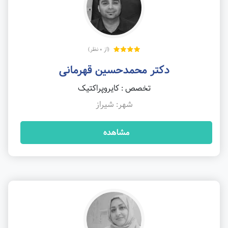
(از 0 نظر)
دکتر محمدحسین قهرمانی
تخصص : کایروپراکتیک
شهر: شیراز
مشاهده