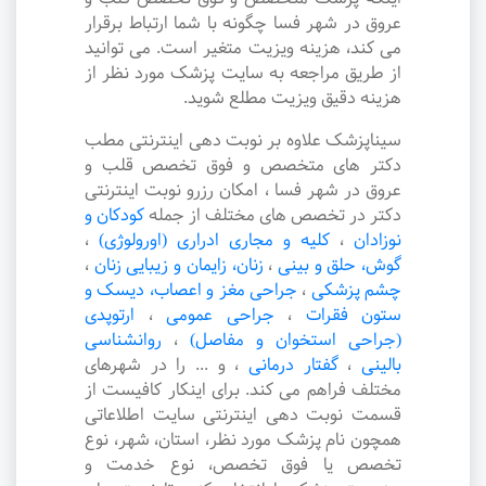
عروق در شهر فسا چگونه با شما ارتباط برقرار
می کند، هزینه ویزیت متغیر است. می توانید
از طریق مراجعه به سایت پزشک مورد نظر از
هزینه دقیق ویزیت مطلع شوید.
سیناپزشک علاوه بر نوبت دهی اینترنتی مطب
دکتر های متخصص و فوق تخصص قلب و
عروق در شهر فسا ، امکان رزرو نوبت اینترنتی
دکتر در تخصص های مختلف از جمله
کودکان و
نوزادان
،
کلیه و مجاری ادراری (اورولوژی)
،
گوش، حلق و بینی
،
زنان، زایمان و زیبایی زنان
،
چشم پزشکی
،
جراحی مغز و اعصاب، دیسک و
ستون فقرات
،
جراحی عمومی
،
ارتوپدی
(جراحی استخوان و مفاصل)
،
روانشناسی
بالینی
،
گفتار درمانی
،
و ... را در شهرهای
مختلف فراهم می کند. برای اینکار کافیست از
قسمت نوبت دهی اینترنتی سایت اطلاعاتی
همچون نام پزشک مورد نظر، استان، شهر، نوع
تخصص یا فوق تخصص، نوع خدمت و