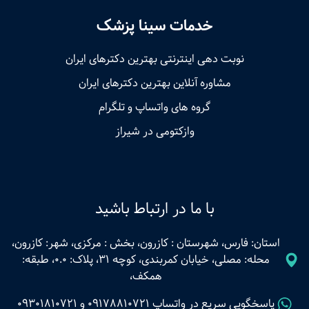
خدمات سینا پزشک
نوبت‌ دهی اینترنتی بهترین دکترهای ایران
مشاوره آنلاین بهترین دکترهای ایران
گروه های واتساپ و تلگرام
وازکتومی در شیراز
با ما در ارتباط باشید
استان: فارس، شهرستان : کازرون، بخش : مرکزی، شهر: کازرون،
محله: مصلی، خیابان کمربندی، کوچه 31، پلاک: 0.0، طبقه:
همکف،
پاسخگویی سریع در واتساپ
09178810721
و
09301810721