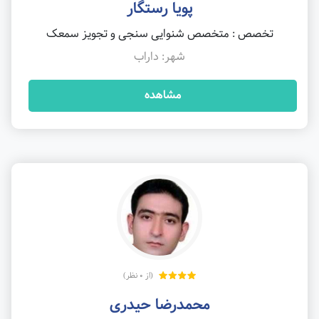
پویا رستگار
تخصص : متخصص شنوایی سنجی و تجویز سمعک
شهر: داراب
مشاهده
(از 0 نظر)
محمدرضا حیدری