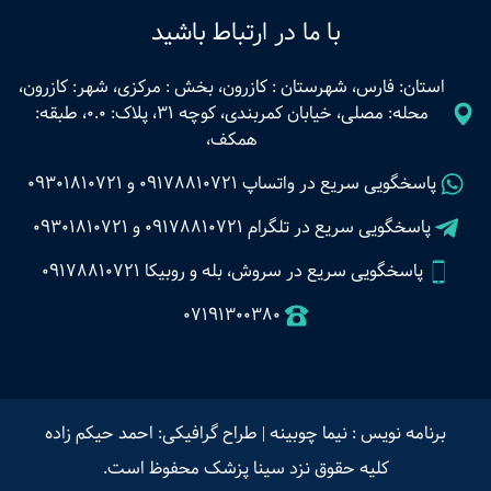
با ما در ارتباط باشید
استان: فارس، شهرستان : کازرون، بخش : مرکزی، شهر: کازرون،
محله: مصلی، خیابان کمربندی، کوچه 31، پلاک: 0.0، طبقه:
همکف،
پاسخگویی سریع در واتساپ
09178810721
و
09301810721
پاسخگویی سریع در تلگرام
09178810721
و
09301810721
پاسخگویی سریع در سروش، بله و روبیکا 09178810721
07191300380
برنامه نویس : نیما چوبینه
|
طراح گرافیکی: احمد حیکم زاده
کلیه حقوق نزد سینا پزشک محفوظ است.