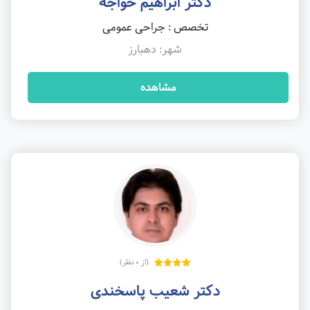
دکتر ابراهیم خواجه
تخصص : جراحی عمومی
شهر: دهبارز
مشاهده
(از 0 نظر)
دکتر شعیب پاسخندی