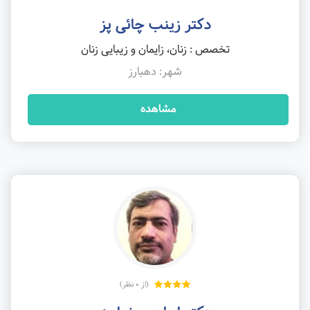
دکتر زینب چائی پز
تخصص : زنان، زایمان و زیبایی زنان
شهر: دهبارز
مشاهده
(از 0 نظر)