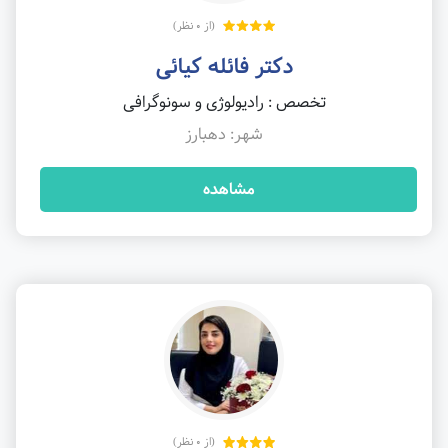
(از 0 نظر)
دکتر فائله کیائی
تخصص : رادیولوژی و سونوگرافی
شهر: دهبارز
مشاهده
(از 0 نظر)