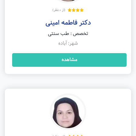
(از 0 نظر)
دکتر فاطمه امینی
تخصص : طب سنتی
شهر: آباده
مشاهده