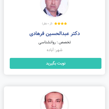
(از 0 نظر)
دکتر عبدالحسین فرهادی
تخصص : روانشناسی
شهر: آباده
نوبت بگیرید