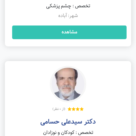
تخصص : چشم پزشکی
شهر: آباده
مشاهده
(از 0 نظر)
دکتر سیدعلی حسامی
تخصص : کودکان و نوزادان