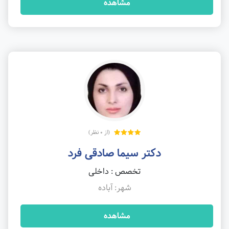
مشاهده
(از 0 نظر)
دکتر سیما صادقی فرد
تخصص : داخلی
شهر: آباده
مشاهده