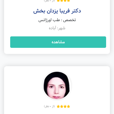
(از 0 نظر)
دکتر فریبا یزدان بخش
تخصص : طب اورژانس
شهر: آباده
مشاهده
(از 0 نظر)