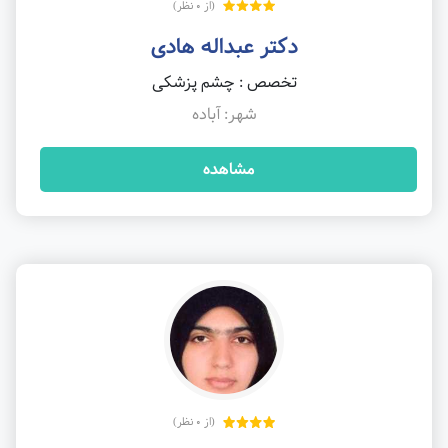
(از 0 نظر)
دکتر عبداله هادی
تخصص : چشم پزشکی
شهر: آباده
مشاهده
(از 0 نظر)