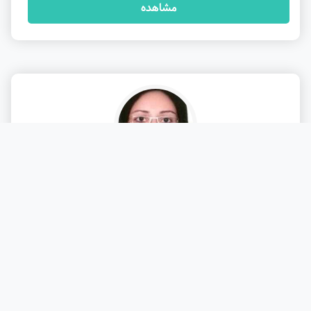
مشاهده
(از 0 نظر)
دکتر زینب رضائی مجد
تخصص : زنان، زایمان و زیبایی زنان
شهر: آباده
مشاهده