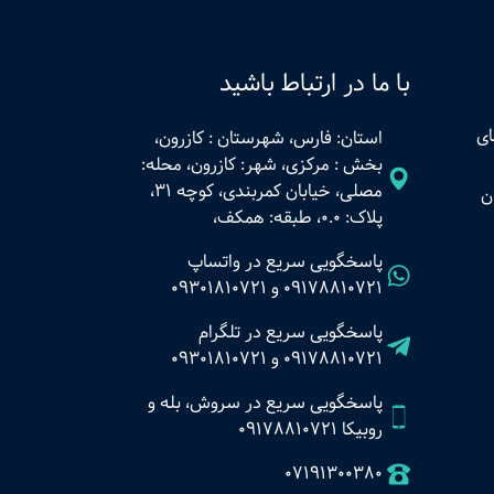
با ما در ارتباط باشید
ای
استان: فارس، شهرستان : کازرون،
بخش : مرکزی، شهر: کازرون، محله:
مصلی، خیابان کمربندی، کوچه 31،
ن
پلاک: 0.0، طبقه: همکف،
پاسخگویی سریع در واتساپ
09178810721
و
09301810721
پاسخگویی سریع در تلگرام
09178810721
و
09301810721
پاسخگویی سریع در سروش، بله و
روبیکا 09178810721
07191300380