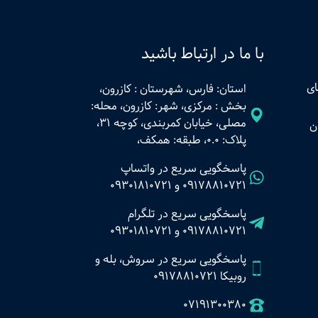
با ما در ارتباط باشید
ای
استان: فارس، شهرستان : کازرون،
بخش : مرکزی، شهر: کازرون، محله:
مصلی، خیابان کمربندی، کوچه 31،
ن
پلاک: 0.0، طبقه: همکف،
پاسخگویی سریع در واتساپ
09178810721
و
09301810721
پاسخگویی سریع در تلگرام
09178810721
و
09301810721
پاسخگویی سریع در سروش، بله و
روبیکا 09178810721
07191300380