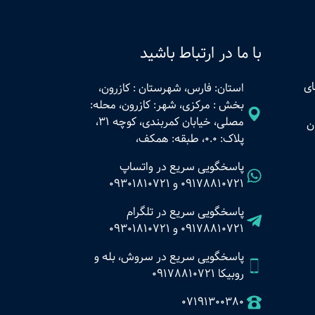
با ما در ارتباط باشید
ای
استان: فارس، شهرستان : کازرون،
بخش : مرکزی، شهر: کازرون، محله:
مصلی، خیابان کمربندی، کوچه 31،
ن
پلاک: 0.0، طبقه: همکف،
پاسخگویی سریع در واتساپ
09178810721
و
09301810721
پاسخگویی سریع در تلگرام
09178810721
و
09301810721
پاسخگویی سریع در سروش، بله و
روبیکا 09178810721
07191300380