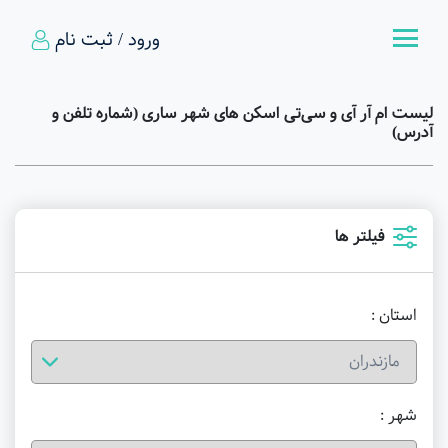
ورود / ثبت نام
لیست ام آر آی و سی‌تی اسکن های شهر ساری (شماره تلفن و
آدرس)
فیلتر ها
استان :
شهر :