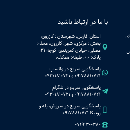
با ما در ارتباط باشید
ای
استان: فارس، شهرستان : کازرون،
بخش : مرکزی، شهر: کازرون، محله:
مصلی، خیابان کمربندی، کوچه 31،
ن
پلاک: 0.0، طبقه: همکف،
پاسخگویی سریع در واتساپ
09178810721
و
09301810721
پاسخگویی سریع در تلگرام
09178810721
و
09301810721
پاسخگویی سریع در سروش، بله و
روبیکا 09178810721
07191300380