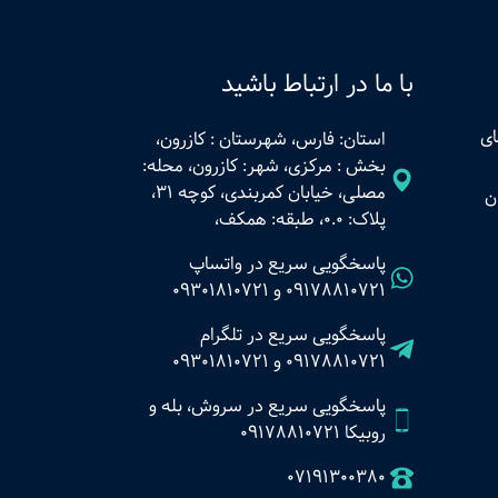
با ما در ارتباط باشید
ای
استان: فارس، شهرستان : کازرون،
بخش : مرکزی، شهر: کازرون، محله:
مصلی، خیابان کمربندی، کوچه 31،
ن
پلاک: 0.0، طبقه: همکف،
پاسخگویی سریع در واتساپ
09178810721
و
09301810721
پاسخگویی سریع در تلگرام
09178810721
و
09301810721
پاسخگویی سریع در سروش، بله و
روبیکا 09178810721
07191300380