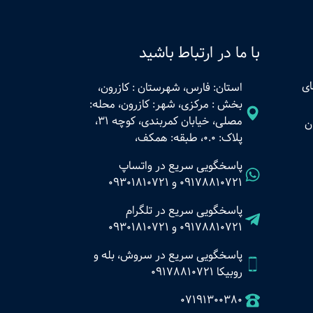
با ما در ارتباط باشید
ای
استان: فارس، شهرستان : کازرون،
بخش : مرکزی، شهر: کازرون، محله:
مصلی، خیابان کمربندی، کوچه 31،
ن
پلاک: 0.0، طبقه: همکف،
پاسخگویی سریع در واتساپ
09178810721
و
09301810721
پاسخگویی سریع در تلگرام
09178810721
و
09301810721
پاسخگویی سریع در سروش، بله و
روبیکا 09178810721
07191300380