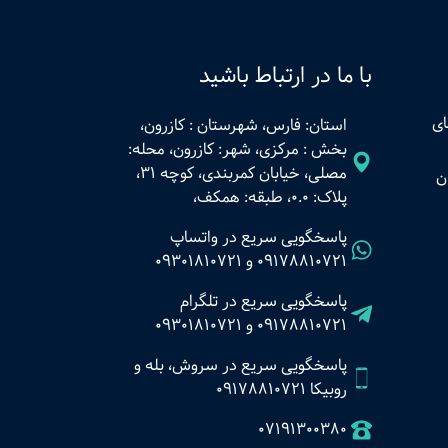
با ما در ارتباط باشید
ای
استان: فارس، شهرستان : کازرون،
بخش : مرکزی، شهر: کازرون، محله:
مصلی، خیابان کمربندی، کوچه 31،
ن
پلاک: 0.0، طبقه: همکف،
پاسخگویی سریع در واتساپ
09178810721
و
09301810721
پاسخگویی سریع در تلگرام
09178810721
و
09301810721
پاسخگویی سریع در سروش، بله و
روبیکا 09178810721
07191300380