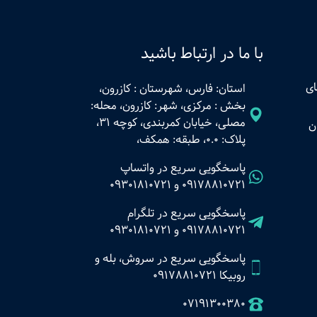
با ما در ارتباط باشید
ای
استان: فارس، شهرستان : کازرون،
بخش : مرکزی، شهر: کازرون، محله:
مصلی، خیابان کمربندی، کوچه 31،
ن
پلاک: 0.0، طبقه: همکف،
پاسخگویی سریع در واتساپ
09178810721
و
09301810721
پاسخگویی سریع در تلگرام
09178810721
و
09301810721
پاسخگویی سریع در سروش، بله و
روبیکا 09178810721
07191300380