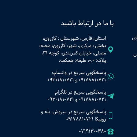
با ما در ارتباط باشید
ای
استان: فارس، شهرستان : کازرون،
بخش : مرکزی، شهر: کازرون، محله:
مصلی، خیابان کمربندی، کوچه 31،
ن
پلاک: 0.0، طبقه: همکف،
پاسخگویی سریع در واتساپ
09178810721
و
09301810721
پاسخگویی سریع در تلگرام
09178810721
و
09301810721
پاسخگویی سریع در سروش، بله و
روبیکا 09178810721
07191300380