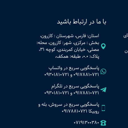
با ما در ارتباط باشید
ای
استان: فارس، شهرستان : کازرون،
بخش : مرکزی، شهر: کازرون، محله:
مصلی، خیابان کمربندی، کوچه 31،
ن
پلاک: 0.0، طبقه: همکف،
پاسخگویی سریع در واتساپ
09178810721
و
09301810721
پاسخگویی سریع در تلگرام
09178810721
و
09301810721
پاسخگویی سریع در سروش، بله و
روبیکا 09178810721
07191300380