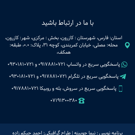
با ما در ارتباط باشید
استان: فارس، شهرستان : کازرون، بخش : مرکزی، شهر: کازرون،
محله: مصلی، خیابان کمربندی، کوچه 31، پلاک: 0.0، طبقه:
همکف،
پاسخگویی سریع در واتساپ
09178810721
و
09301810721
پاسخگویی سریع در تلگرام
09178810721
و
09301810721
پاسخگویی سریع در سروش، بله و روبیکا 09178810721
07191300380
برنامه نویس : نیما چوبینه
|
طراح گرافیکی: احمد حیکم زاده