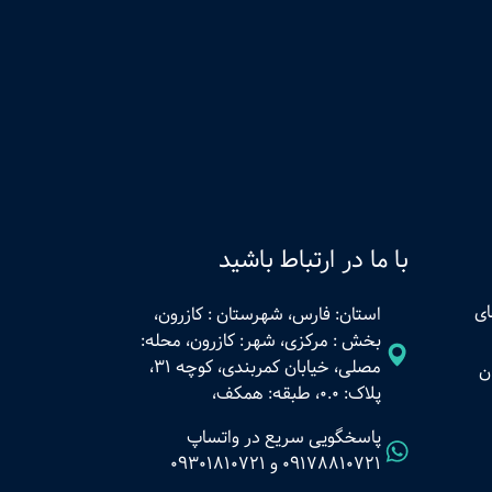
با ما در ارتباط باشید
ای
استان: فارس، شهرستان : کازرون،
بخش : مرکزی، شهر: کازرون، محله:
مصلی، خیابان کمربندی، کوچه 31،
ن
پلاک: 0.0، طبقه: همکف،
پاسخگویی سریع در واتساپ
09178810721
و
09301810721