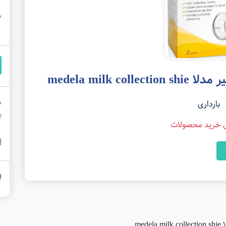
م
medela milk 
د
بارداری
ب
ی خرید محصولات
ا
me