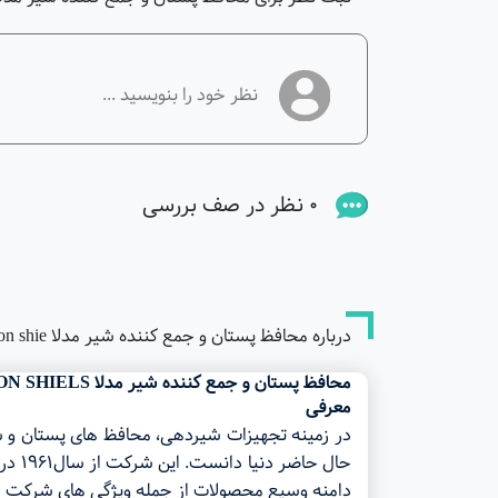
0 نظر در صف بررسی
درباره محافظ پستان و جمع کننده شیر مدلا medela milk collection shie
محافظ پستان و جمع کننده شیر مدلا MEDELA MILK COLLECTION SHIELS
معرفی
دامنه وسیع محصولات از جمله ویژگی های شرکت مدلا Medela است. برای کسب اطلاعات بیشتر به لینک راهنمای شرکت مدلا Medela 