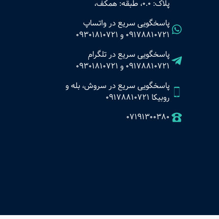
پلاک: 0.0، طبقه: همکف،
پاسخگویی سریع در واتساپ
09178810721
و
09301810721
پاسخگویی سریع در تلگرام
09178810721
و
09301810721
پاسخگویی سریع در سروش، بله و
روبیکا 09178810721
07191300380