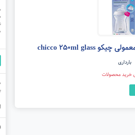
ش
ط
ن
مدت 5
chicco 250ml glas
بارداری
ی خرید محصولات
د
ب
ا