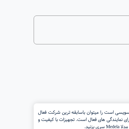
پستان و شکل دهنده های سر پستان و …. شرکت مدلا Medela که یک شرکت سویسی است را میتوان باسابقه ترین شرکت فعال
سال۱۹۶۱ در سویس کار خود را آغاز کرد و در حال حاضر در بیش از ۹۰ کشور دنیا دارای نمایندگی های فعال است. تجهیزات با کیفیت و