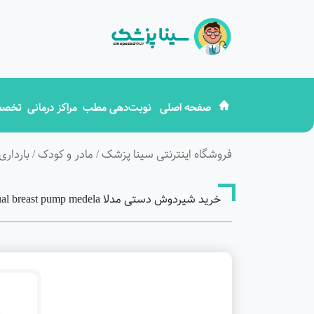
صفحه اصلی
نوبت‌دهی مطب
مراکز درمانی
تخصص
فروشگاه اینترنتی سینا پزشک
/
مادر و کودک
/
بارداری
خرید شیردوش دستی مدلا little hearts manual breast pump medela