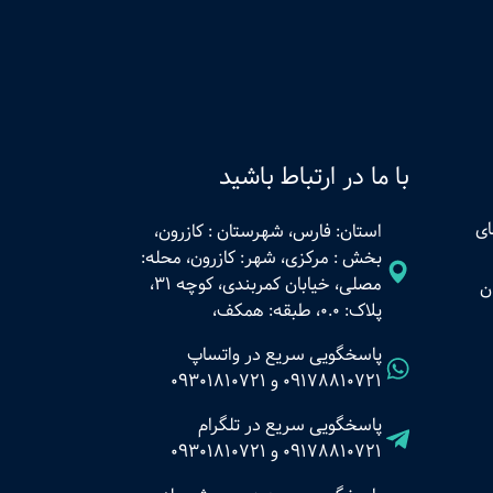
با ما در ارتباط باشید
ای
استان: فارس، شهرستان : کازرون،
بخش : مرکزی، شهر: کازرون، محله:
مصلی، خیابان کمربندی، کوچه 31،
ن
پلاک: 0.0، طبقه: همکف،
پاسخگویی سریع در واتساپ
09178810721
و
09301810721
پاسخگویی سریع در تلگرام
09178810721
و
09301810721