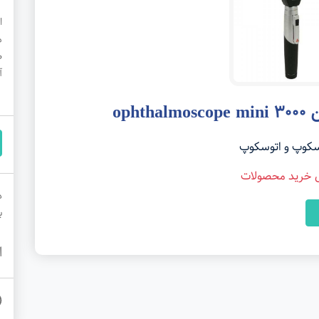
م
ط
آ
oph
وسکوپ و اتوسکوپ
ی خرید محصولات
د
ب
ا