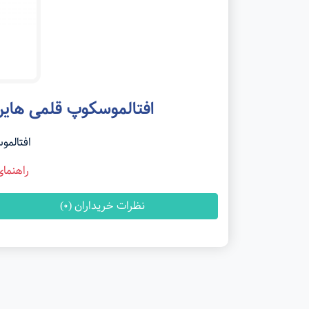
افتالموسکوپ قلمی هاین thalmoscope mini 3000
افتالم
راهنما
نظرات خریداران (0)