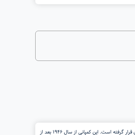
کمپانی هاین اوپتوتکنیک (Heine Optotechnik) کمپانی ساخت وسایل تشخیص پزشکی است که در نزدیکی مونیخ در آلمان قرار گرفته است. این کمپانی از سال ۱۹۴۶ بعد از