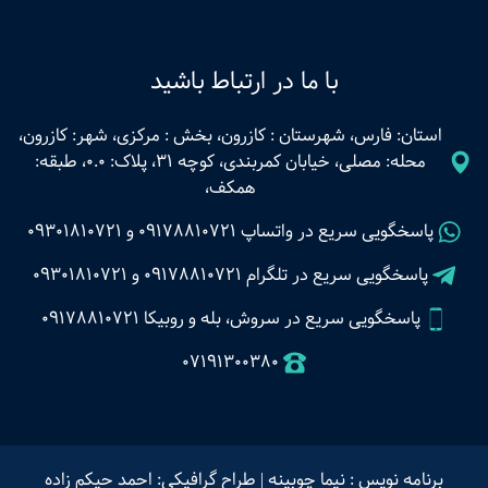
با ما در ارتباط باشید
استان: فارس، شهرستان : کازرون، بخش : مرکزی، شهر: کازرون،
محله: مصلی، خیابان کمربندی، کوچه 31، پلاک: 0.0، طبقه:
همکف،
پاسخگویی سریع در واتساپ
09178810721
و
09301810721
پاسخگویی سریع در تلگرام
09178810721
و
09301810721
پاسخگویی سریع در سروش، بله و روبیکا 09178810721
07191300380
برنامه نویس : نیما چوبینه
|
طراح گرافیکی: احمد حیکم زاده