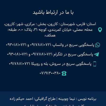
با ما در ارتباط باشید
استان: فارس، شهرستان : کازرون، بخش : مرکزی، شهر: کازرون،
محله: مصلی، خیابان کمربندی، کوچه 31، پلاک: 0.0، طبقه:
همکف،
پاسخگویی سریع در واتساپ
09178810721
و
09301810721
پاسخگویی سریع در تلگرام
09178810721
و
09301810721
پاسخگویی سریع در سروش، بله و روبیکا 09178810721
07191300380
برنامه نویس : نیما چوبینه
|
طراح گرافیکی: احمد حیکم زاده