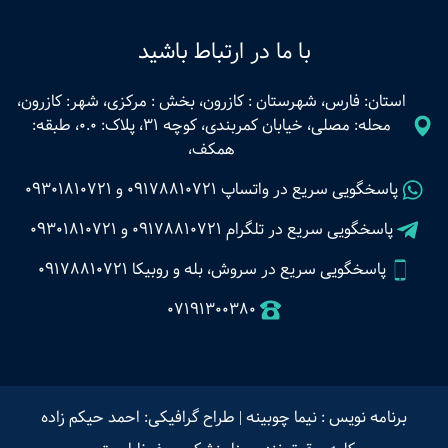
با ما در ارتباط باشید
استان: فارس، شهرستان : کازرون، بخش : مرکزی، شهر: کازرون،
محله: مصلی، خیابان کمربندی، کوچه 31، پلاک: 0.0، طبقه:
همکف،
پاسخگویی سریع در واتساپ
09178810721
و
09301810721
پاسخگویی سریع در تلگرام
09178810721
و
09301810721
پاسخگویی سریع در سروش، بله و روبیکا 09178810721
07191300380
برنامه نویس : نیما چوبینه
|
طراح گرافیکی: احمد حیکم زاده