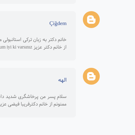
Çiğdem
خانم دکتر به زبان ترکی استانبولی 
از خانم دکتر عزیز Dr.fariba feizii sen den teşekkür ediyorum iyi ki varsınız ❤️🌸
الهه
سلام پسر من پرخاشگری شدید داش
ممنونم از خانم دکترفریبا فیضی عزیز