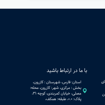
با ما در ارتباط باشید
ای
استان: فارس، شهرستان : کازرون،
بخش : مرکزی، شهر: کازرون، محله:
مصلی، خیابان کمربندی، کوچه 31،
ن
پلاک: 0.0، طبقه: همکف،