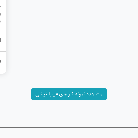
پ
ب
ب
ا
مشاهده نمونه کار های فریبا فیضی