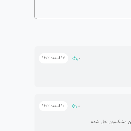
0
13 اسفند 1402
0
10 اسفند 1402
لان مشکلمون حل شده